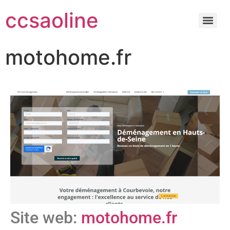
ccsaoline
motohome.fr
Site web:
motohome.fr