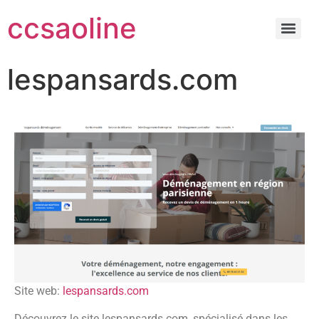
ccsaoline
lespansards.com
Site web:
lespansards.com
Découvrez le site lespansards.com, spécialisé dans les